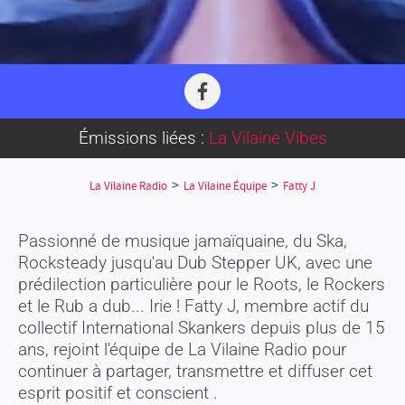
F
a
c
Émissions liées :
La Vilaine Vibes
e
b
>
>
La Vilaine Radio
La Vilaine Équipe
Fatty J
o
o
k
Passionné de musique jamaïquaine, du Ska,
Rocksteady jusqu'au Dub Stepper UK, avec une
prédilection particulière pour le Roots, le Rockers
et le Rub a dub... Irie ! Fatty J, membre actif du
collectif International Skankers depuis plus de 15
ans, rejoint l'équipe de La Vilaine Radio pour
continuer à partager, transmettre et diffuser cet
esprit positif et conscient .