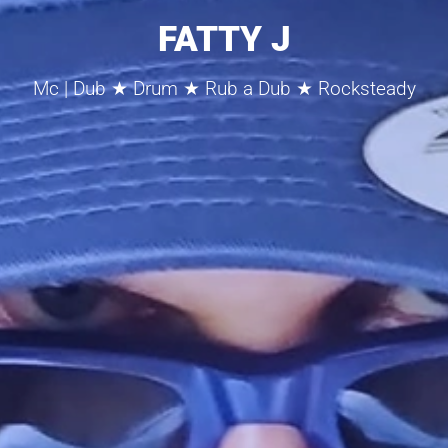
FATTY J
Mc | Dub ★ Drum ★ Rub a Dub ★ Rocksteady