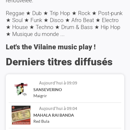
renouvelée.
Reggae ★ Dub ★ Trip Hop ★ Rock ★ Post-punk
★ Soul ★ Funk ★ Disco ★ Afro Beat ★ Electro
★ House ★ Techno ★ Drum & Bass ★ Hip Hop
★ Musique du monde ...
Let's the Vilaine music play !
Aujourd'hui à 09:20
Derniers titres diffusés
THE FLYING LIZARDS
Sex Machine
Aujourd'hui à 09:09
SANSEVERINO
Maigrir
Aujourd'hui à 09:04
MAHALA RAI BANDA
Red Bula