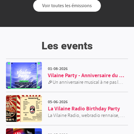
Voir toutes les émissions
Les events
01-08-2026
Vilaine Party - Anniversaire du bar La Maison
🎉Un anniversaire musical à ne pas louper samedi 1 aout☀️ 💫Comme les années précédentes, nous avons le plaisir d'organiser une Vilaine Party pour célébrer dignement l'anniversaire du bar La Maison 🏠 Venez danser en dégustant un cocktail savoureux, rafraîchissant et éclectique à base de reggae/dub/break/bass /electro/ concocté par les DJ's de La Vilaine Radio 🎧 🔥Dancefloor is Lava sur la terrasse ensoleillée de La Maison🌞 🌞🔥🔥 🎫Entrée libre
05-06-2026
La Vilaine Radio Birthday Party
La Vilaine Radio, webradio rennaise, est ravie de fêter ses 5 ans et vous proposera pour l’occasion un Open Air à la Mie Mobile et au Village d’Alfonse