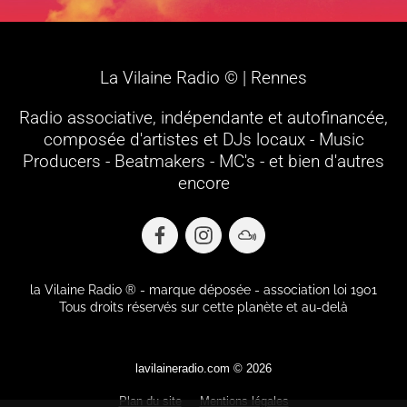
La Vilaine Radio © | Rennes
Radio associative, indépendante et autofinancée,
composée d'artistes et DJs locaux - Music
Producers - Beatmakers - MC's - et bien d'autres
encore
F
I
M
a
n
i
c
s
x
la Vilaine Radio ® - marque déposée - association loi 1901
e
t
c
Tous droits réservés sur cette planète et au-delà
b
a
l
o
g
o
o
r
u
k
a
d
lavilaineradio.com © 2026
m
Plan du site
Mentions légales