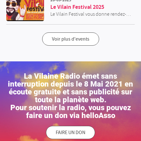
Le Vilain Festival 2025
Le Vilain Festival vous donne rendez-vous à Sainte-Anne sur Vilaine le 20 septembre 2025 à partir de 16h pour sa 5e édition mêlant musique et arts de rue. Festival sous chapiteaux, entrée en prix libre. https://www.vilainfestival.fr/
Voir plus d'events
La Vilaine Radio émet sans
interruption depuis le 8 Mai 2021 en
écoute gratuite et sans publicité sur
toute la planète web.
Pour soutenir la radio, vous pouvez
faire un don via helloAsso
FAIRE UN DON