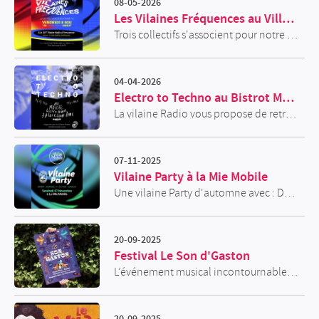
08-05-2026
Les Vilaines Fréquences au Village d'Alfonse
Trois collectifs s'associent pour notre plus grand bonheur ! 𝑳𝒆 𝑽𝒊𝒍𝒍𝒂𝒈𝒆 𝒅’𝑨𝒍𝒇𝒐𝒏𝒔𝒆 𝑵𝑶𝑼𝑺 𝑨𝑪𝑪𝑼𝑬𝑰𝑳𝑳𝑬... 𝑳𝒂 𝑽𝒊𝒍𝒂𝒊𝒏𝒆 𝑹𝒂𝒅𝒊𝒐 𝑵𝑶𝑼𝑺 𝑨𝑵𝑰𝑴𝑬 𝑬𝑵 𝑴𝑼𝑺𝑰𝑸𝑼𝑬... 𝑭𝒓𝒆𝒄𝒖𝒆𝒏𝒄𝒊𝒂 𝑵𝑶𝑼𝑺 𝑺𝑼𝑩𝑳𝑰𝑴𝑬 𝑳𝑬 𝑻𝑶𝑼𝑻...
04-04-2026
Electro to Techno au Bistrot Mousse
La vilaine Radio vous propose de retrouver plusieurs de ses DJ au Bistrot mousse, 7 place St anne. Soirée Electro to Techno en passant par la Drum'n Bass.
07-11-2025
Vilaine Party à la Mie Mobile
Une vilaine Party d'automne avec : Dainjah DJ fox Samuel H & Benpi. Tout ca à la mie mobile , ca va guincher sur le dance floor . C'est une soirée à ne pas rater
20-09-2025
Festival Le Son d'Gaston
L’événement musical incontournable au RHEU, le festival Le Son d’Gaston vous attend le 20 septembre 2025.
20-09-2025