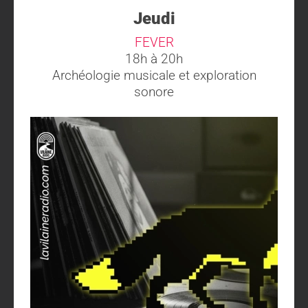
Jeudi
FEVER
18h à 20h
Archéologie musicale et exploration
sonore